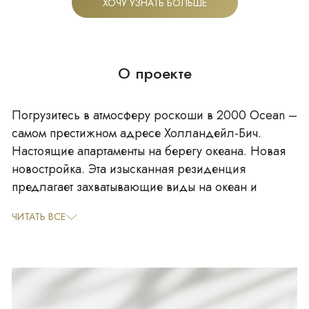
ХОЧУ УЗНАТЬ БОЛЬШЕ
О проекте
Погрузитесь в атмосферу роскоши в 2000 Ocean –
самом престижном адресе Холландейл-Бич.
Настоящие апартаменты на берегу океана. Новая
новостройка. Эта изысканная резиденция
предлагает захватывающие виды на океан и
непревзойденные удобства: просторную
ЧИТАТЬ ВСЕ
планировку, гурманскую кухню, частную террасу и
панорамные окна от пола до потолка. Жители
наслаждаются частным пляжным клубом, двумя
бассейнами, современным фитнес-центром, спа и
круглосуточным консьерж-сервисом. Живите в