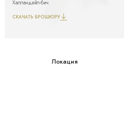
Халландейл-бич.
Выход к воде: Первая линия океана
Безопасность
СКАЧАТЬ БРОШЮРУ
Огороженная территория, консьерж, защищенные
лифты, вход по карте, домофон, охрана на
территории, сигнализация, охраняемый гараж,
система интеркома в лобби
Жилой комплекс: 2000 Ocean Condo
Основные характеристики объекта:
Локация
Новый жилой комплекс (построен в 2023 году)
Просторные апартаменты с современным
интерьером и панорамными видами
Большая терраса с зоной отдыха, баром и
летней кухней
Бассейн с шезлонгами и лаунж-зоной для
комфортного отдыха
Закрытая территория с охраной и консьерж-
сервисом