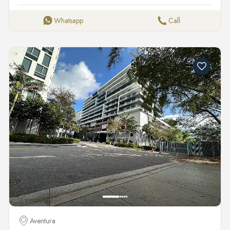
200 кв. футов коммерческих площадей. Почему Aventura
Village? ✅ Эксклюзивное расположение — рядом с Aventura
Whatsapp
Call
Mall, пляжами и лучшими заведениями города. ✅ Закрытое
сообщество с благоустроенной территорией и круглосуточной
безопасностью. ✅ Изысканный ландшафтный дизайн с
бассейном, детской площадкой и зонами отдыха. ✅ Готовая
отделка — кварцевые столешницы, стильные полы и
современная бытовая техника. ✅ Парковочное место за
каждой резиденцией. Выберите идеальный формат жилья:
Виллы – от 1 320 кв. футов ✔ 3 спальни ✔ 2 полных ванных
+ 1 гостевой туалет ✔ Приватный сад Таунхаусы – от 1 260
кв. футов ✔ 2 спальни + кабинет ✔ 2 полных ванных + 1
гостевой туалет Лофты – от 960 кв. футов ✔ Идеальное
решение для молодых профессионалов Коммерческие
площади – 7 200 кв. футов в оживленном районе. Не
упустите шанс стать частью эксклюзивного сообщества
Aventura Village! 📞 Свяжитесь с нами сегодня, чтобы узнать
детали и забронировать резиденцию! ```
Aventura