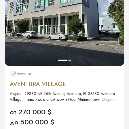
территория, швейцар, безопасный лифт, вход по карте,
охрана, охраняемое лобби, охраняемые лестницы,
видеонаблюдение Подразделение: 2000 Ocean Condo
ТСЖ ТСЖ: Да Удобства: Бар, барбекю, хранение
велосипедов, бизнес-центр, кабана, комната для
мероприятий, лифт(ы), фитнес-центр, бассейн, библиотека,
сауна, спа/джакузи Взнос ТСЖ: $4,767 ежемесячно
Регистрационный взнос: $150 Взнос за питомца: $100
Местоположение Район: Холландейл Бич Финансовые
условия Цена за квадратный фут: $1,339 Оценочная
стоимость: $3,386,280 Дата выхода на рынок: 24 февраля
2025 Условия продажи: Наличные, ипотека
Aventura
AVENTURA VILLAGE
Адрес - 19380 NE 26th Avenue, Aventura, FL 33180 Aventura
Village — ваш идеальный дом в Норт-Майами-Бич! Откройте
для себя уникальный комплекс Aventura Village, где стиль,
от 270 000 $
комфорт и престижное расположение сочетаются в одном
предложении! Этот современный закрытый жилой комплекс
до 500 000 $
предлагает 96 резиденций различных форматов: роскошные
виллы, просторные таунхаусы и стильные лофты, а также 7