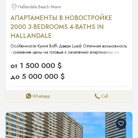
Hallandale Beach Miami
АПАРТАМЕНТЫ В НОВОСТРОЙКЕ
2000 3-BEDROOMS 4-BATHS IN
HALLANDALE
Особенности Кухня Boffi Двери Luadi Отличная возможность
- снижение цены на готовые к заселению апартаменты на
половине этажа в элитном бутик-комплексе к северу от Golden
от 1 500 000 $
Beach, всего 63 резиденции. Этот современный 40-этажный
стеклянный небоскреб предлагает панорамные виды на
до 5 000 000 $
Атлантический океан и внутрибереговой водный путь.
Наслаждайтесь 180-градусными видами от восхода до
заката. Северная резиденция включает приватные лифтовые
холлы с системой распознавания лиц, круглосуточный
Whatsapp
Call
консьерж-сервис и охрану. 3 спальни, 3,5 ванные плюс
кабинет с роскошной отделкой: все двери Luadi, кухня Boffi и
гардеробные B&B Italia в главной спальне. Факты и
характеристики Интерьер Спальни и ванные Спальни: 3
Ванные комнаты: 4 Полные ванные: 3 Гостевые ванные: 1
Типы комнат: Кабинет/Библиотека/Офис, Игровая комната