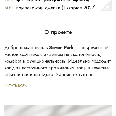
50%
при закрытии сделки (1 квартал 2027)
О проекте
Добро пожаловать в
Seven Park
— современный
жилой комплекс с акцентом на экологичность,
комфорт и функциональность. Идеально подходит
как для постоянного проживания, так и в качестве
инвестиции или отдыха. Здание окружено
зеленью, создавая атмосферу городского парка.
ЧИТАТЬ ВСЕ
🏢 О здании
Гибкий формат: для жизни или сдачи в аренду
Подходит для краткосрочной и долгосрочной
аренды
Разрешено проживание с домашними