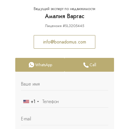
Ведущий эксперт по недвижимости
Амалия Варгас
Лицензия #SL3205445
info@bonadomus.com
WhatsApp
Call
+1
United
States
+1