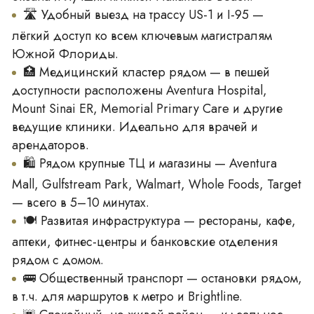
🛣 Удобный выезд на трассу US-1 и I-95 —
🛁 Ванные комнаты
лёгкий доступ ко всем ключевым магистралям
Душевые кабины без рамы
Южной Флориды.
Отделка итальянским керамогранитом
🏥 Медицинский кластер рядом — в пешей
Цельные раковины и столешницы
доступности расположены Aventura Hospital,
Стильная латунная фурнитура
Mount Sinai ER, Memorial Primary Care и другие
🌟 Инфраструктура — более 2800 м² удобств
ведущие клиники. Идеально для врачей и
Современный спортзал 280 м² ("Sweat Room")
арендаторов.
Велнес-центр: сауны, парные, холодные купели
🛍 Рядом крупные ТЦ и магазины — Aventura
Бассейн с эффектом «чистой кромки» и 2
Mall, Gulfstream Park, Walmart, Whole Foods, Target
гидромассажные ванны
— всего в 5–10 минутах.
Частные кабаны и шезлонги у бассейна
🍽 Развитая инфраструктура — рестораны, кафе,
Зоны для барбекю (общие и частные)
аптеки, фитнес-центры и банковские отделения
Зеленая лужайка, столы для пинг-понга,
рядом с домом.
песочница
🚌 Общественный транспорт — остановки рядом,
Коворкинг с отдельной переговорной
в т.ч. для маршрутов к метро и Brightline.
Медиа-комната и студия контента