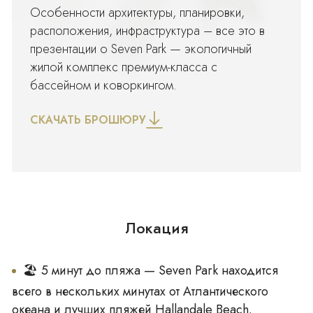
Современная планировка open space с
Особенности архитектуры, планировки,
потолками 3 метра
расположения, инфраструктура – все это в
Просторные балконы и окна в пол
презентации о Seven Park — экологичный
Напольное покрытие — итальянский
жилой комплекс премиум-класса с
керамогранит
бассейном и коворкингом.
Гардеробные в главных спальнях
Индивидуальные дизайнерские решения от
СКАЧАТЬ БРОШЮРУ
Addison House
Стиральная и сушильная машина в каждой
квартире (кроме студий)
Умные термостаты
🍽️ Кухни
Локация
Итальянские кухни MIA CUCINA
Встроенная техника Bosch европейского класса
🏖 5 минут до пляжа — Seven Park находится
Кварцевые столешницы с водопадом
всего в нескольких минутах от Атлантического
Элитная латунная сантехника
океана и лучших пляжей Hallandale Beach.