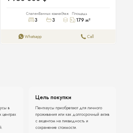
Спален
Ванных комнат
Этаж
Площадь
3
3
179
м²
Whatsapp
Call
Цель покупки
усы в
Пентхаусы приобретают для личного
 центрах
проживания или как долгосрочный актив
с акцентом на ликвидность и
й.
сохранение стоимости.