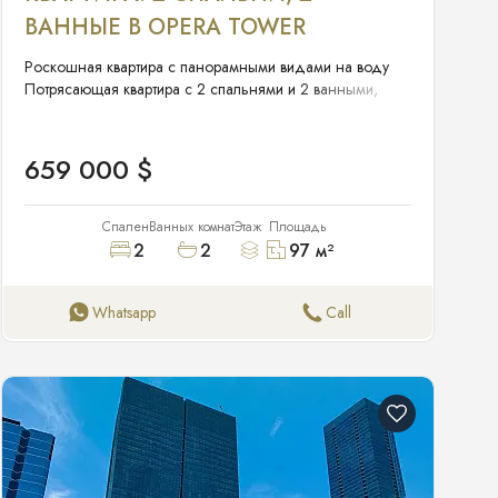
ВАННЫЕ В OPERA TOWER
Роскошная квартира с панорамными видами на воду
Потрясающая квартира с 2 спальнями и 2 ванными,
полностью меблированная, расположенная на 52 этаже
башни Opera Tower в Майами. Наслаждайтесь
захватывающими видами на залив и горизонт города из
659 000 $
каждой комнаты. Пространство с открытой планировкой
и панорамными окнами от пола до потолка наполнено
естественным светом. Современная кухня оснащена
Спален
Ванных комнат
Этаж
Площадь
техникой премиум-класса и стильными столешницами.
2
2
97
м²
Главная спальня имеет отдельную ванную комнату, а
вторая спальня идеально подходит для гостей или
кабинета. В здании Opera Tower есть бассейн, фитнес-
Whatsapp
Call
центр, круглосуточный консьерж и охраняемая парковка.
Идеальное расположение в Эджвуде, рядом с
лучшими магазинами, ресторанами и развлечениями
Майами. Факты и особенности Интерьер Спальни и
ванные: 2 спальни, 2 ванные Отопление: Центральное
Охлаждение: Центральное кондиционирование
Бытовая техника: Посудомоечная машина, сушилка,
микроволновка, электрическая плита, холодильник,