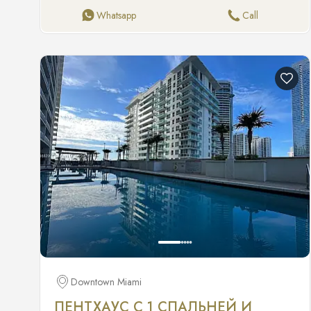
$1,380 в месяц Взнос за заявку: $150 Плата за
Whatsapp
Call
питомцев: $0
Downtown Miami
ПЕНТХАУС С 1 СПАЛЬНЕЙ И