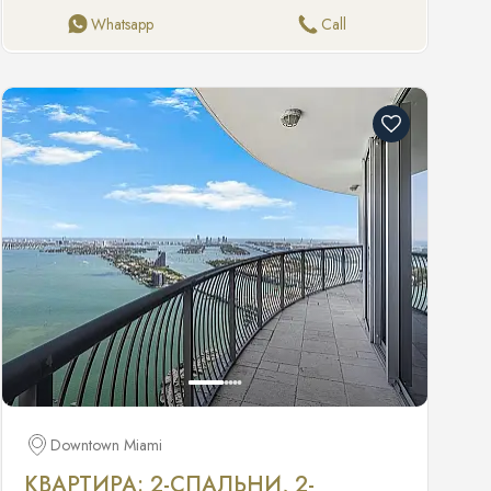
Отопление: Центральное Охлаждение: Центральное
кондиционирование Бытовая техника: Посудомоечная
Whatsapp
Call
машина, сушилка, микроволновка, электрическая плита,
холодильник, стиральная машина Особенности:
Высокие потолки Покрытие пола: Бетон Общая
площадь: 1,073 кв. фута Недвижимость Парковка: 2
места, ограниченное количество Внешние особенности:
Балкон Бассейн: Общий Спа: Общий Вид: На горизонт
города Конструкция Тип: Кондо Год постройки: 2004
Материалы: Блочно-бетонная конструкция Комьюнити и
ТСЖ Безопасность: Система пожаротушения, контроль
доступа, охраняемое лобби Район: Neo Condo
Удобства: Велосипедная парковка, бизнес-центр,
клубная комната, тренажерный зал, кладовая, бассейн,
сауна, спа, теннисный корт Взносы ТСЖ: $730 в месяц
Доп. сборы: $100 заявка, $500 за питомца
Downtown Miami
КВАРТИРА: 2-СПАЛЬНИ, 2-