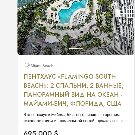
Miami Beach
ПЕНТХАУС «FLAMINGO SOUTH
BEACH»: 2 СПАЛЬНИ, 2 ВАННЫЕ,
ПАНОРАМНЫЙ ВИД НА ОКЕАН -
МАЙАМИ-БИЧ, ФЛОРИДА, США
Это пентхаус в Майами-Бич, он отличается хорошим
расположением и премиальной ценой, прямо у элитного
пляжа South Beach, исключительная возможность жить в
695 000 $
роскошном пентхаусе.