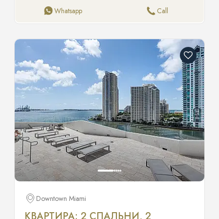
охране и доступом к премиальным удобствам для
Whatsapp
Call
современного образа жизни. Идеальное расположение
в сердце города окружит вас лучшими ресторанами,
школами высшего класса и яркими развлечениями.
Близость к основным транспортным артериям
обеспечивает непревзойденное удобство и связность.
Факты и особенности Интерьер Спальни и ванные: 2
спальни, 2 ванные Отопление: Центральное
Охлаждение: Центральное кондиционирование
Бытовая техника: Посудомоечная машина, сушилка,
микроволновка, холодильник, стиральная машина
Особенности: Встроенные шкафы, лифт, кладовая
Покрытие пола: Плитка Двери: Ударопрочные Окна:
Ударопрочные стекла Недвижимость Парковка: 2 и
более места Вид: На канал, реку Водные виды: Канал,
река Прибрежная зона: Река Конструкция Тип: Кондо
Год постройки: 2010 Материалы: Блочно-бетонная
конструкция Комьюнити и ТСЖ Безопасность:
Огороженный комплекс, охрана, охраняемое лобби,
служба безопасности, камеры наблюдения Район:
Downtown Miami
Terrazas Riverpark Village Удобства: Барбекю, вело/
беговые дорожки, бизнес-центр, фитнес-центр,
КВАРТИРА: 2 СПАЛЬНИ, 2