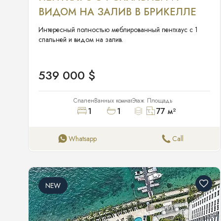
ВИДОМ НА ЗАЛИВ В БРИКЕЛЛЕ
Интересный полностью меблированный пентхаус с 1
спальней и видом на залив.
539 000 $
Спален
Ванных комнат
Этаж
Площадь
1
1
77
м²
Whatsapp
Call
NEW