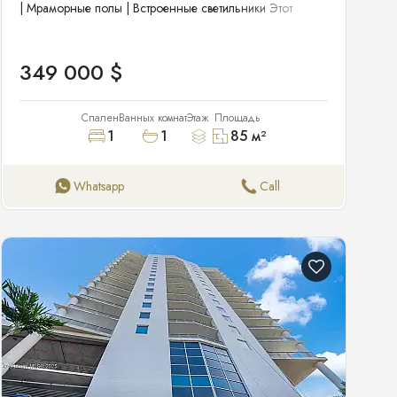
| Мраморные полы | Встроенные светильники Этот
уникальный угловой пентхаус соответствует всем
требованиям. В нем представлены: панорамные
ударопрочные окна, прекрасные виды на город и сад,
349 000 $
стиральная и сушильная машины в квартире, закрытая
парковка, мраморные полы, встроенные светильники и
потрясающее естественное освещение. Но что
Спален
Ванных комнат
Этаж
Площадь
действительно выделяет эту недвижимость, так это две
1
1
85
м²
внешние зоны: балкон, соединенный с гостиной и
спальней, и эксклюзивная терраса на крыше площадью
около 300 кв. футов (см. последние фото для плана
Whatsapp
Call
этажа террасы). Это единственная квартира в здании с
собственной террасой — редкая находка в Саут-Бич.
SIRS завершен, полные резервы. Этот современный и
стильный бутик-дом с всего 8 квартирами был построен
в 2007 году и расположен на зеленой Мичиган-авеню в
нескольких кварталах от парка Фламинго, Whole Foods,
Линкольн-роуд и океана. Факты и особенности:
Спальни: 1 Ванные комнаты: 1 Полные ванные комнаты:
1 Отопление: Центральное Охлаждение: Центральное
кондиционирование Бытовая техника: Посудомоечная
машина, сушилка, льдогенератор, микроволновая печь,