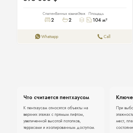
Спален
Ванных комнат
Этаж
Площадь
2
2
104
м²
Whatsapp
Call
Что считается пентхаусом
Ключе
К пентхаусам относятся объекты на
При выбо
верхних этажах с прямым лифтом,
этажност
увеличенной высотой потолков,
мест, пл
террасами и изолированным доступом.
состояни